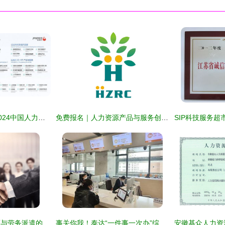
金柚网荣登HRflag2024中国人力资源服务品牌100强榜单，11大类产品全面开花
免费报名｜人力资源产品与服务创新分享会，观展有礼邀您共探行业未来
北京大兴区人力资源与劳务派遣的区别 优质服务产品深度解析
事关你我！泰达“一件事一次办”综合窗口再提速——人力资源服务篇